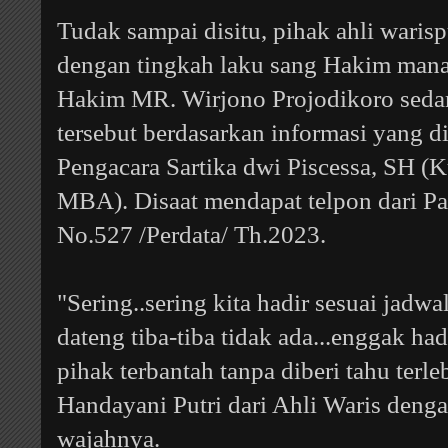
Tudak sampai disitu, pihak ahli waris
dengan tingkah laku sang Hakim mana
Hakim
MR. Wirjono Projodikoro sedang
tersebut berdasarkan i
nformasi yang di
Pengacara Sartika dwi Piscessa, SH 
MBA). Disaat mendapat telpon dari Pan
No.527 /Perdata/ Th.2023.
"Sering..sering kita hadir sesuai jadwal
dateng tiba-tiba tidak ada...enggak h
pihak terbantah tanpa diberi tahu terle
Handayani Putri dari Ahli Waris den
wajahnya.