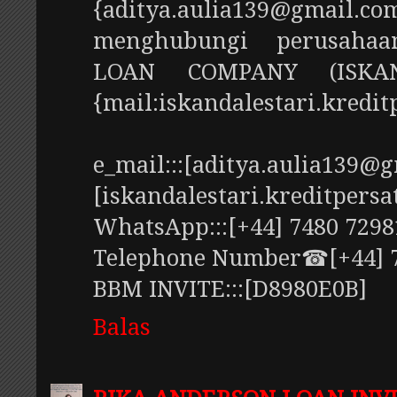
{aditya.aulia139@gmail.c
menghubungi perusaha
LOAN COMPANY (ISKAN
{mail:iskandalestari.kred
e_mail:::[aditya.aulia139@
[iskandalestari.kreditper
WhatsApp:::[+44] 7480 7298
Telephone Number☎[+44] 74
BBM INVITE:::[D8980E0B]
Balas