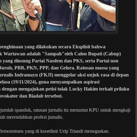
ghinaan yang dilakukan secara Eksplisit bahwa
 Wartawan adalah "Sampah"oleh Calon Bupati (Cabup)
yang diusung Partai Nasdem dan PKS, serta Partai non
Buruh, PBB, PKN, PPP, dan Gelora.
Ratusan massa yang
nalis Indramayu (FKJI) menggelar aksi unjuk rasa di depan
lasa (19/11/2024),
guna menyampaikan aspirasi
 dengan mengajukan petisi tolak Lucky Hakim terkait prilaku
ovokator dan Biadab tersebut.
mlah spanduk, ratusan jurnalis itu menuntut KPU untuk mengkaji
lah merendahkan profesi jurnalis.
Demonstrans yang di koordinir
Urip Triandi menegaskan.