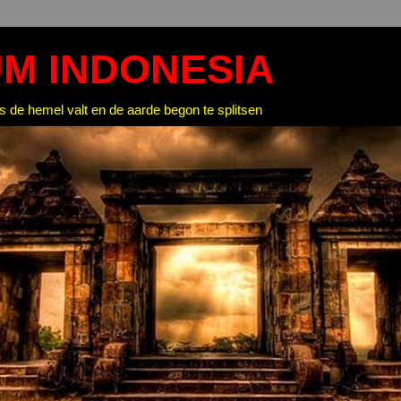
M INDONESIA
 de hemel valt en de aarde begon te splitsen