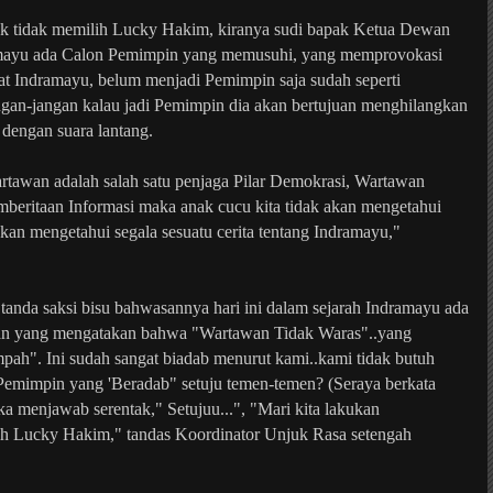
tuk tidak memilih Lucky Hakim, kiranya sudi bapak Ketua Dewan
dramayu ada Calon Pemimpin yang memusuhi, yang memprovokasi
uat Indramayu, belum menjadi Pemimpin saja sudah seperti
angan-jangan kalau jadi Pemimpin dia akan bertujuan menghilangkan
dengan suara lantang.
tawan adalah salah satu penjaga Pilar Demokrasi, Wartawan
mberitaan Informasi maka anak cucu kita tidak akan mengetahui
an mengetahui segala sesuatu cerita tentang Indramayu,"
anda saksi bisu bahwasannya hari ini dalam sejarah Indramayu ada
n yang mengatakan bahwa "Wartawan Tidak Waras"..yang
ah". Ini sudah sangat biadab menurut kami..kami tidak butuh
emimpin yang 'Beradab" setuju temen-temen? (Seraya berkata
ka menjawab serentak," Setujuu...", "Mari kita lakukan
lih Lucky Hakim," tandas Koordinator Unjuk Rasa setengah