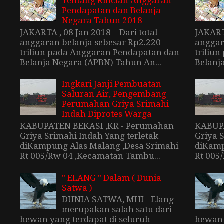
Tentang Rincian Anggaran
Pendapatan dan Belanja
Negara Tahun 2018
JAKARTA , 08 Jan 2018 – Dari total
JAKARTA
anggaran belanja sebesar Rp2.220
anggar
triliun pada Anggaran Pendapatan dan
triliu
Belanja Negara (APBN) Tahun An...
Belanj
Ingkari Janji Pembuatan
Saluran Air, Pengembang
Perumahan Griya Srimahi
Indah Diprotes Warga
KABUPATEN BEKASI ,KR - Perumahan
KABUPA
Griya Srimahi Indah Yang terletak
Griya 
diKampung Alas Malang ,Desa Srimahi
diKamp
Rt 005/Rw 04 ,Kecamatan Tambu...
Rt 005
" ELANG " Dalam ( Dunia
Satwa )
DUNIA SATWA, MHI - Elang
merupakan salah satu dari
hewan yang terdapat di seluruh
hewan 